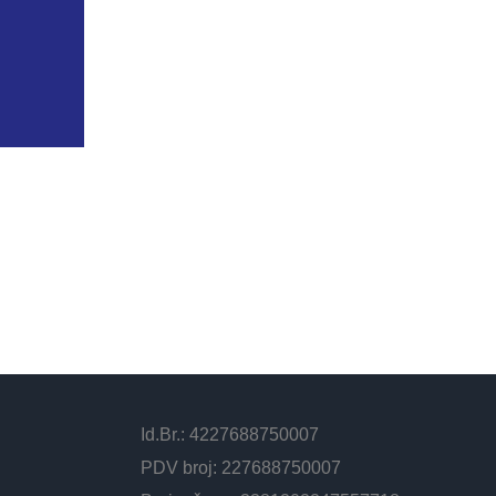
Id.Br.: 4227688750007
PDV broj: 227688750007